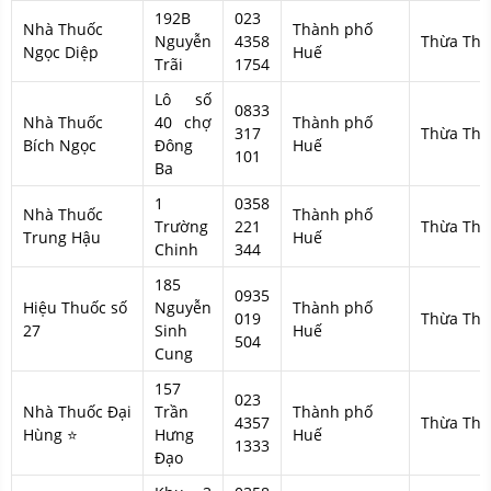
192B
023
Nhà Thuốc
Thành phố
Nguyễn
4358
Thừa Thi
Ngọc Diệp
Huế
Trãi
1754
Lô số
0833
Nhà Thuốc
40 chợ
Thành phố
317
Thừa Thi
Bích Ngọc
Đông
Huế
101
Ba
1
0358
Nhà Thuốc
Thành phố
Trường
221
Thừa Thi
Trung Hậu
Huế
Chinh
344
185
0935
Hiệu Thuốc số
Nguyễn
Thành phố
019
Thừa Thi
27
Sinh
Huế
504
Cung
157
023
Nhà Thuốc Đại
Trần
Thành phố
4357
Thừa Thi
Hùng ⭐
Hưng
Huế
1333
Đạo