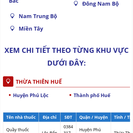
Bắc
Đông Nam Bộ
Nam Trung Bộ
Miền Tây
XEM CHI TIẾT THEO TỪNG KHU VỰC
DƯỚI ĐÂY:
THỪA THIÊN HUẾ
Huyện Phú Lộc
Thành phố Huế
Tên nhà thuốc
Địa chỉ
SĐT
Quận / Huyện
Tỉnh / T
0384
Quầy thuốc
Huyện Phú
Lộc Bổn
317
Thừa Thi