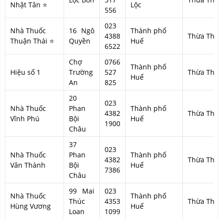
Nhật Tân ⭐
Lộc
556
023
Nhà Thuốc
16 Ngô
Thành phố
4388
Thừa Thi
Thuận Thái ⭐
Quyền
Huế
6522
Chợ
0766
Thành phố
Hiệu số 1
Trường
527
Thừa Thi
Huế
An
825
20
023
Nhà Thuốc
Phan
Thành phố
4382
Thừa Thi
Vĩnh Phú
Bội
Huế
1900
Châu
37
023
Nhà Thuốc
Phan
Thành phố
4382
Thừa Thi
Vân Thành
Bội
Huế
7386
Châu
99 Mai
023
Nhà Thuốc
Thành phố
Thúc
4353
Thừa Thi
Hùng Vương
Huế
Loan
1099