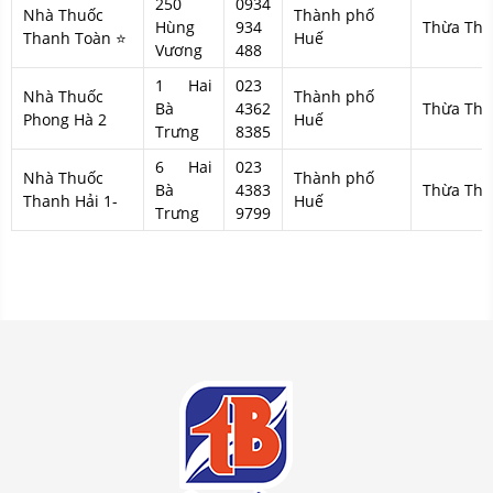
250
0934
Nhà Thuốc
Thành phố
Hùng
934
Thừa Thi
Thanh Toàn ⭐
Huế
Vương
488
1 Hai
023
Nhà Thuốc
Thành phố
Bà
4362
Thừa Thi
Phong Hà 2
Huế
Trưng
8385
6 Hai
023
Nhà Thuốc
Thành phố
Bà
4383
Thừa Thi
Thanh Hải 1-
Huế
Trưng
9799