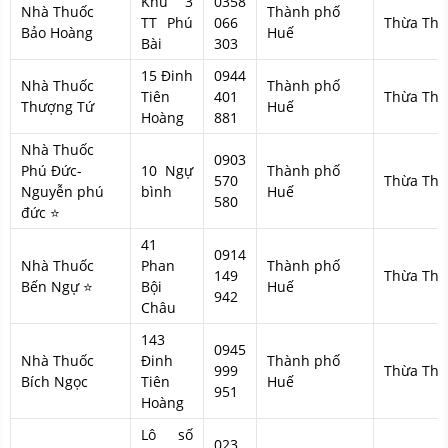
Khu 3
0358
Nhà Thuốc
Thành phố
TT Phú
066
Thừa Thi
Bảo Hoàng
Huế
Bài
303
15 Đinh
0944
Nhà Thuốc
Thành phố
Tiên
401
Thừa Thi
Thượng Tứ
Huế
Hoàng
881
Nhà Thuốc
0903
Phú Đức-
10 Ngự
Thành phố
570
Thừa Thi
Nguyễn phú
bình
Huế
580
đức ⭐
41
0914
Nhà Thuốc
Phan
Thành phố
149
Thừa Thi
Bến Ngự ⭐
Bội
Huế
942
Châu
143
0945
Nhà Thuốc
Đinh
Thành phố
999
Thừa Thi
Bích Ngọc
Tiên
Huế
951
Hoàng
Lô số
023