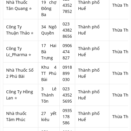
Nhà Thuốc
19 chợ
Thành phố
4352
Thừa Thi
Tân Quang ⭐
Đông
Huế
7852
Ba
023
Công Ty
34 Ngô
Thành phố
4382
Thừa Thi
Thuận Thảo ⭐
Quyền
Huế
8656
17 Hai
0906
Công Ty
Thành phố
Bà
474
Thừa Thi
Lc_Pharma ⭐
Huế
Trưng
827
Khu 4
0918
Nhà Thuốc Số
Thành phố
TT Phú
899
Thừa Thi
2 Phú Bài
Huế
Bài
030
3 Lê
023
Công Ty Hồng
Thành phố
Thánh
4352
Thừa Thi
Lan ⭐
Huế
Tôn
5695
0935
Nhà thuốc
27 yết
Thành phố
178
Thừa Thi
Tâm Phúc
kiêu
Huế
586