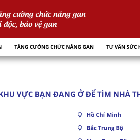
N
TĂNG CƯỜNG CHỨC NĂNG GAN
TƯ VẤN SỨC 
KHU VỰC BẠN ĐANG Ở ĐỂ TÌM NHÀ T
Hồ Chí Minh
Bắc Trung Bộ