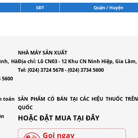
SĐT
Quận / Huyện
NHÀ MÁY SẢN XUẤT
ình, Hà
Địa chỉ: Lô CN03 - 12 Khu CN Ninh Hiệp, Gia Lâm
Tel:
(024) 3724 5678
-
(024) 3734 5600
4 5600
h toán
SẢN PHẨM CÓ BÁN TẠI CÁC HIỆU THUỐC TRÊ
QUỐC
ền
HOẶC ĐẶT MUA
TẠI ĐÂY