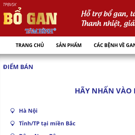
TRANG CHỦ
SẢN PHẨM
CÁC BỆNH VỀ GA
ĐIỂM BÁN
HÃY NHẤN VÀO 
Hà Nội
Tỉnh/TP tại miền Bắc