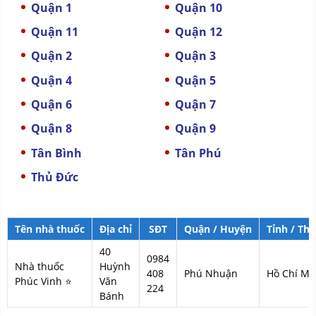
Quận 1
Quận 10
Quận 11
Quận 12
Quận 2
Quận 3
Quận 4
Quận 5
Quận 6
Quận 7
Quận 8
Quận 9
Tân Bình
Tân Phú
Thủ Đức
Tên nhà thuốc
Địa chỉ
SĐT
Quận / Huyện
Tỉnh / Th
40
0984
Nhà thuốc
Huỳnh
408
Phú Nhuận
Hồ Chí Mi
Phúc Vinh ⭐
Văn
224
Bánh