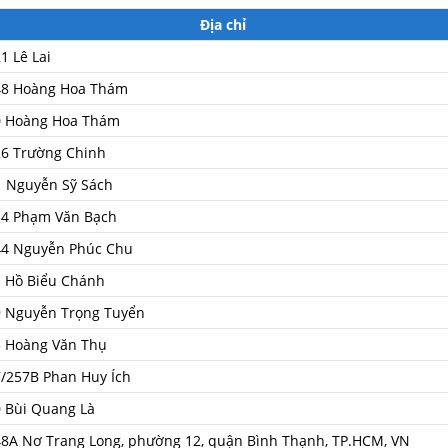
Địa chỉ
1 Lê Lai
48 Hoàng Hoa Thám
0 Hoàng Hoa Thám
26 Trường Chinh
1 Nguyễn Sỹ Sách
54 Phạm Văn Bạch
44 Nguyễn Phúc Chu
 Hồ Biểu Chánh
9 Nguyễn Trọng Tuyển
3 Hoàng Văn Thụ
/257B Phan Huy Ích
 Bùi Quang Là
8A Nơ Trang Long, phường 12, quận Bình Thạnh, TP.HCM, VN