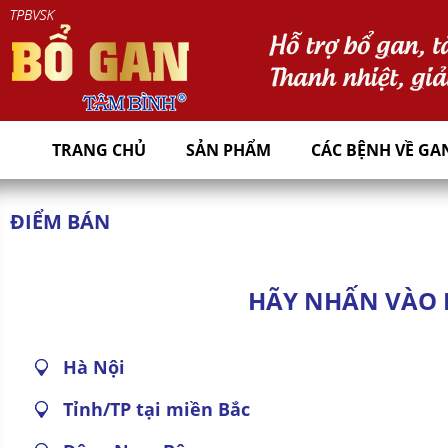
TRANG CHỦ
SẢN PHẨM
CÁC BỆNH VỀ GA
ĐIỂM BÁN
HÃY NHẤN VÀO 
Hà Nội
Tỉnh/TP tại miền Bắc