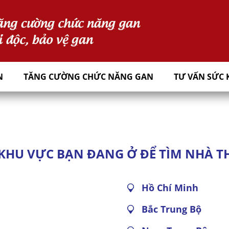
N
TĂNG CƯỜNG CHỨC NĂNG GAN
TƯ VẤN SỨC 
KHU VỰC BẠN ĐANG Ở ĐỂ TÌM NHÀ T
Hồ Chí Minh
Bắc Trung Bộ